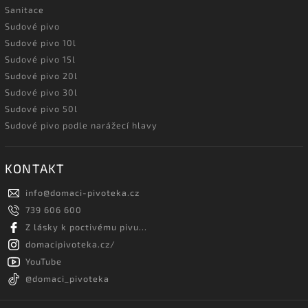
Sanitace
Sudové pivo
Sudové pivo 10l
Sudové pivo 15l
Sudové pivo 20l
Sudové pivo 30l
Sudové pivo 50l
Sudové pivo podle narážecí hlavy
KONTAKT
info
@
domaci-pivoteka.cz
739 606 600
Z lásky k poctivému pivu...
domacipivoteka.cz/
YouTube
@domaci_pivoteka