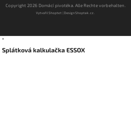
Copyright 2026
Domácí pivotéka
. Alle Rechte vorbehalten.
Vytvořil
Shoptet
| Design
Shoptak.cz.
×
Splátková kalkulačka ESSOX