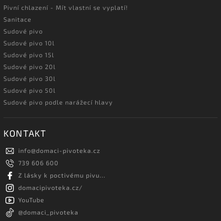
Pivní chlazení - Mít vlastní se vyplatí!
Sanitace
Sudové pivo
Sudové pivo 10l
Sudové pivo 15l
Sudové pivo 20l
Sudové pivo 30l
Sudové pivo 50l
Sudové pivo podle narážecí hlavy
KONTAKT
info
@
domaci-pivoteka.cz
739 606 600
Z lásky k poctivému pivu...
domacipivoteka.cz/
YouTube
@domaci_pivoteka