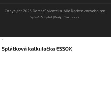
Copyright 2026
Domácí pivotéka
. Alle Rechte vorbehalten.
Vytvořil
Shoptet
| Design
Shoptak.cz.
×
Splátková kalkulačka ESSOX