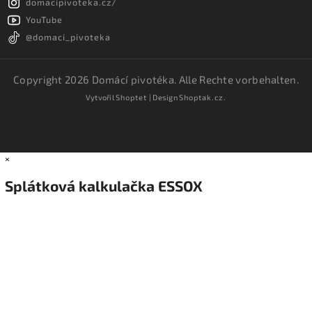
domacipivoteka.cz/
YouTube
@domaci_pivoteka
Copyright 2026
Domácí pivotéka
. Alle Rechte vorbehalten.
Vytvořil
Shoptet
| Design
Shoptak.cz.
×
Splátková kalkulačka ESSOX