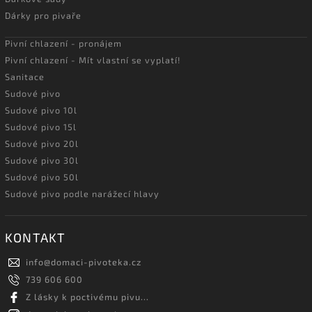
Dárky pro pivaře
Pivní chlazení - pronájem
Pivní chlazení - Mít vlastní se vyplatí!
Sanitace
Sudové pivo
Sudové pivo 10l
Sudové pivo 15l
Sudové pivo 20l
Sudové pivo 30l
Sudové pivo 50l
Sudové pivo podle narážecí hlavy
KONTAKT
info
@
domaci-pivoteka.cz
739 606 600
Z lásky k poctivému pivu...