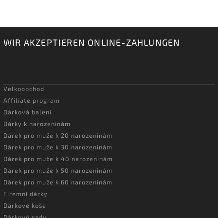
WIR AKZEPTIEREN ONLINE-ZAHLUNGEN
Velkoobchod
Affiliate program
Dárková balení
Dárky k narozeninám
Dárek pro muže k 20 narozeninám
Dárek pro muže k 30 narozeninám
Dárek pro muže k 40 narozeninám
Dárek pro muže k 50 narozeninám
Dárek pro muže k 60 narozeninám
Firemní dárky
Dárkové koše
Dárkové sady