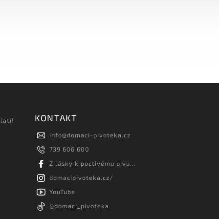
KONTAKT
latí!
info
@
domaci-pivoteka.cz
739 606 600
Z lásky k poctivému pivu...
domacipivoteka.cz/
YouTube
@domaci_pivoteka