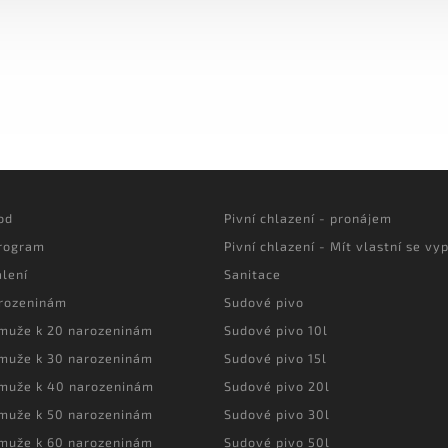
od
Pivní chlazení - pronájem
program
Pivní chlazení - Mít vlastní se vyp
lení
Sanitace
arozeninám
Sudové pivo
 muže k 20 narozeninám
Sudové pivo 10l
 muže k 30 narozeninám
Sudové pivo 15l
 muže k 40 narozeninám
Sudové pivo 20l
 muže k 50 narozeninám
Sudové pivo 30l
 muže k 60 narozeninám
Sudové pivo 50l