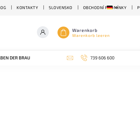
LOG
KONTAKTY
SLOVENSKO
OBCHODNÍ PODMÍNKY
P
Warenkorb
Warenkorb leeren
BEN DER BRAUEREI
ABHÄNGIG VON DER BIERSORTE
739 606 600