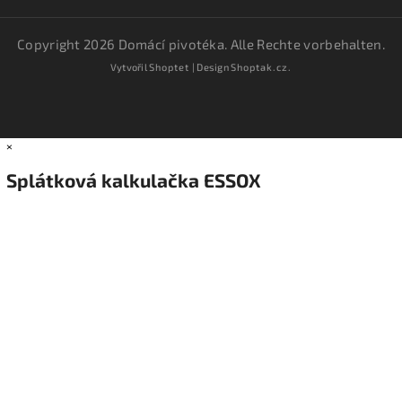
Copyright 2026
Domácí pivotéka
. Alle Rechte vorbehalten.
Vytvořil
Shoptet
| Design
Shoptak.cz.
×
Splátková kalkulačka ESSOX