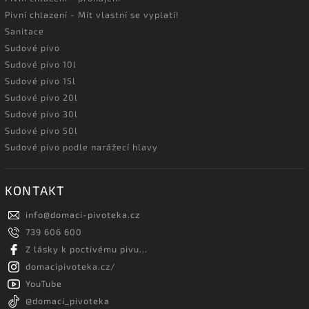
Pivní chlazení - Mít vlastní se vyplatí!
Sanitace
Sudové pivo
Sudové pivo 10l
Sudové pivo 15l
Sudové pivo 20l
Sudové pivo 30l
Sudové pivo 50l
Sudové pivo podle narážecí hlavy
KONTAKT
info
@
domaci-pivoteka.cz
739 606 600
Z lásky k poctivému pivu...
domacipivoteka.cz/
YouTube
@domaci_pivoteka