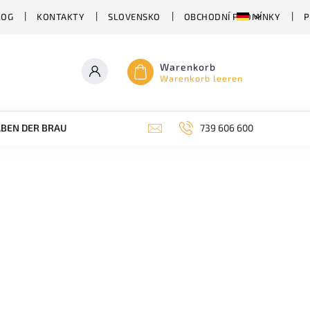
LOG
KONTAKTY
SLOVENSKO
OBCHODNÍ PODMÍNKY
P
Warenkorb
Warenkorb leeren
BEN DER BRAUEREI
ABHÄNGIG VON DER BIERSORTE
739 606 600