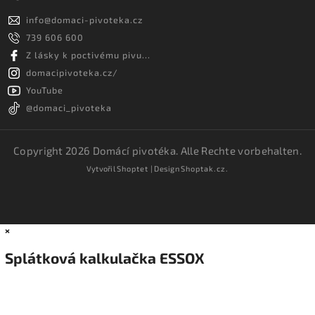
info
@
domaci-pivoteka.cz
739 606 600
Z lásky k poctivému pivu...
domacipivoteka.cz/
YouTube
@domaci_pivoteka
Copyright 2026
Domácí pivotéka
. Alle Rechte vorbehalten.
Vytvořil
Shoptet
| Design
Shoptak.cz.
×
Splátková kalkulačka ESSOX