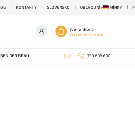
LOG
KONTAKTY
SLOVENSKO
OBCHODNÍ PODMÍNKY
P
Warenkorb
Warenkorb leeren
BEN DER BRAUEREI
ABHÄNGIG VON DER BIERSORTE
739 606 600