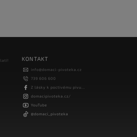
KONTAKT
latí!
info
@
domaci-pivoteka.cz
739 606 600
Z lásky k poctivému pivu...
domacipivoteka.cz/
YouTube
@domaci_pivoteka