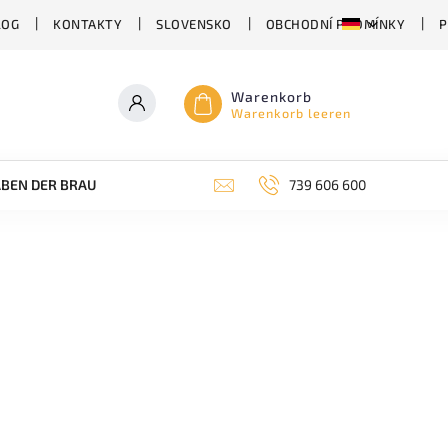
LOG
KONTAKTY
SLOVENSKO
OBCHODNÍ PODMÍNKY
P
Warenkorb
Warenkorb leeren
BEN DER BRAUEREI
ABHÄNGIG VON DER BIERSORTE
739 606 600