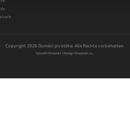
oše
ady
pivaře
Copyright 2026
Domácí pivotéka
. Alle Rechte vorbehalten.
Vytvořil
Shoptet
| Design
Shoptak.cz.