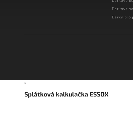
Dárkové k
Dárkové s
Dárky pro 
×
Splátková kalkulačka ESSOX