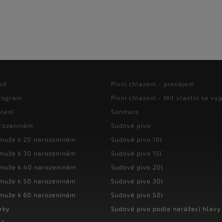
od
Pivní chlazení - pronájem
program
Pivní chlazení - Mít vlastní se vyp
lení
Sanitace
arozeninám
Sudové pivo
 muže k 20 narozeninám
Sudové pivo 10l
 muže k 30 narozeninám
Sudové pivo 15l
 muže k 40 narozeninám
Sudové pivo 20l
 muže k 50 narozeninám
Sudové pivo 30l
 muže k 60 narozeninám
Sudové pivo 50l
rky
Sudové pivo podle narážecí hlavy