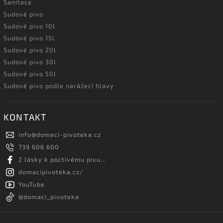
Sanitace
Sudové pivo
Sudové pivo 10l
Sudové pivo 15l
Sudové pivo 20l
Sudové pivo 30l
Sudové pivo 50l
Sudové pivo podle narážecí hlavy
KONTAKT
info
@
domaci-pivoteka.cz
739 606 600
Z lásky k poctivému pivu...
domacipivoteka.cz/
YouTube
@domaci_pivoteka