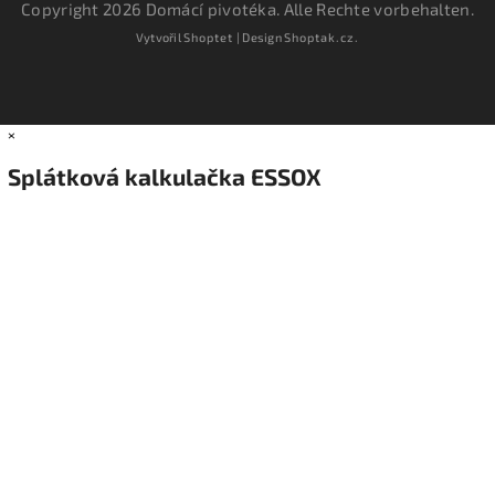
Copyright 2026
Domácí pivotéka
. Alle Rechte vorbehalten.
Vytvořil
Shoptet
| Design
Shoptak.cz.
×
Splátková kalkulačka ESSOX