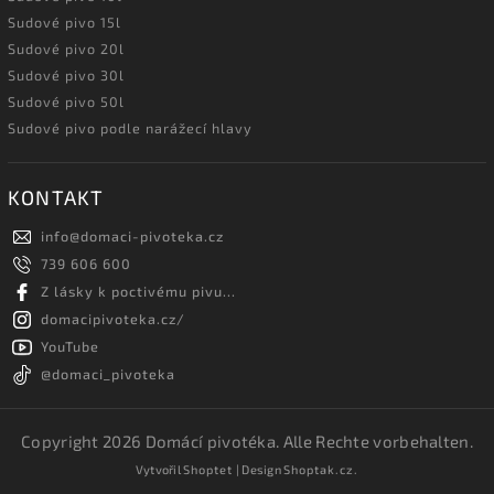
Sudové pivo 15l
Sudové pivo 20l
Sudové pivo 30l
Sudové pivo 50l
Sudové pivo podle narážecí hlavy
KONTAKT
info
@
domaci-pivoteka.cz
739 606 600
Z lásky k poctivému pivu...
domacipivoteka.cz/
YouTube
@domaci_pivoteka
Copyright 2026
Domácí pivotéka
. Alle Rechte vorbehalten.
Vytvořil
Shoptet
| Design
Shoptak.cz.