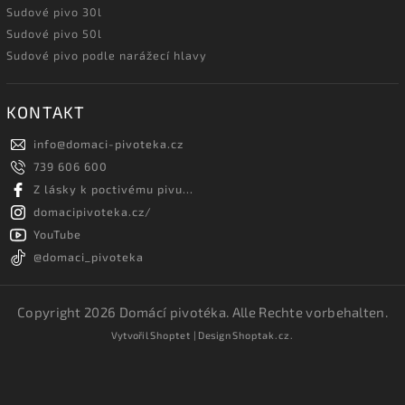
Sudové pivo 30l
Sudové pivo 50l
Sudové pivo podle narážecí hlavy
KONTAKT
info
@
domaci-pivoteka.cz
739 606 600
Z lásky k poctivému pivu...
domacipivoteka.cz/
YouTube
@domaci_pivoteka
Copyright 2026
Domácí pivotéka
. Alle Rechte vorbehalten.
Vytvořil
Shoptet
| Design
Shoptak.cz.