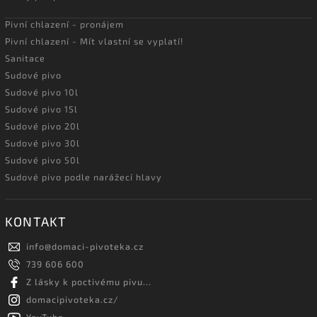
Pivní chlazení - pronájem
Pivní chlazení - Mít vlastní se vyplatí!
Sanitace
Sudové pivo
Sudové pivo 10l
Sudové pivo 15l
Sudové pivo 20l
Sudové pivo 30l
Sudové pivo 50l
Sudové pivo podle narážecí hlavy
KONTAKT
info
@
domaci-pivoteka.cz
739 606 600
Z lásky k poctivému pivu...
domacipivoteka.cz/