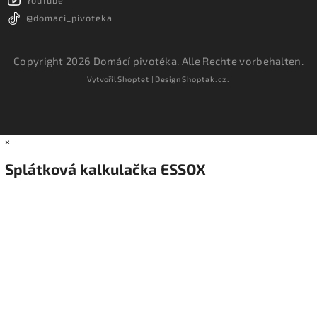
YouTube
@domaci_pivoteka
Copyright 2026
Domácí pivotéka
. Alle Rechte vorbehalten.
Vytvořil
Shoptet
| Design
Shoptak.cz.
×
Splátková kalkulačka ESSOX