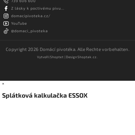
739 606 600
Z lásky k poctivému pivu...
domacipivoteka.cz/
YouTube
@domaci_pivoteka
Copyright 2026
Domácí pivotéka
. Alle Rechte vorbehalten.
Vytvořil
Shoptet
| Design
Shoptak.cz.
×
Splátková kalkulačka ESSOX