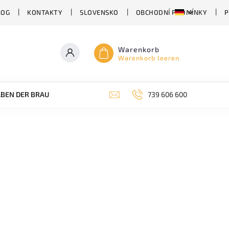
LOG
KONTAKTY
SLOVENSKO
OBCHODNÍ PODMÍNKY
P
Warenkorb
Warenkorb leeren
BEN DER BRAUEREI
ABHÄNGIG VON DER BIERSORTE
739 606 600