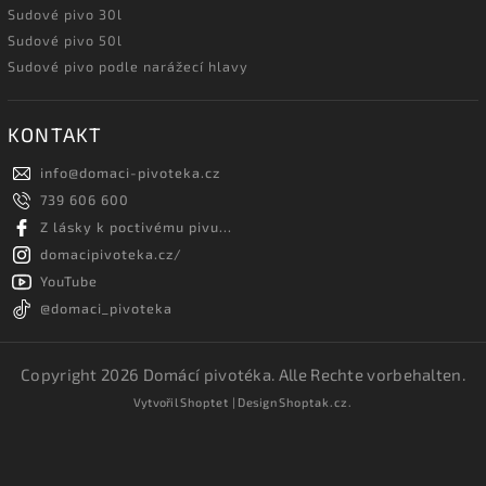
Sudové pivo 30l
Sudové pivo 50l
Sudové pivo podle narážecí hlavy
KONTAKT
info
@
domaci-pivoteka.cz
739 606 600
Z lásky k poctivému pivu...
domacipivoteka.cz/
YouTube
@domaci_pivoteka
Copyright 2026
Domácí pivotéka
. Alle Rechte vorbehalten.
Vytvořil
Shoptet
| Design
Shoptak.cz.