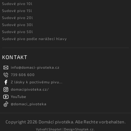
Sudové pivo 10l
Sudové pivo 15l
Sudové pivo 20l
Sudové pivo 30l
Sudové pivo 50l
Sudové pivo podle narážecí hlavy
KONTAKT
info
@
domaci-pivoteka.cz
739 606 600
Z lásky k poctivému pivu...
domacipivoteka.cz/
YouTube
@domaci_pivoteka
Copyright 2026
Domácí pivotéka
. Alle Rechte vorbehalten.
Vytvořil
Shoptet
| Design
Shoptak.cz.