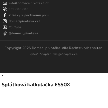
info
@
domaci-pivoteka.cz
739 606 600
Z lásky k poctivému pivu...
domacipivoteka.cz/
YouTube
@domaci_pivoteka
Copyright 2026
Domácí pivotéka
. Alle Rechte vorbehalten.
Vytvořil
Shoptet
| Design
Shoptak.cz.
×
Splátková kalkulačka ESSOX