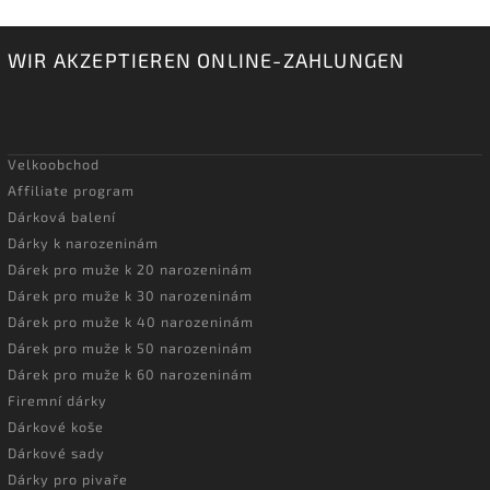
WIR AKZEPTIEREN ONLINE-ZAHLUNGEN
Velkoobchod
Affiliate program
Dárková balení
Dárky k narozeninám
Dárek pro muže k 20 narozeninám
Dárek pro muže k 30 narozeninám
Dárek pro muže k 40 narozeninám
Dárek pro muže k 50 narozeninám
Dárek pro muže k 60 narozeninám
Firemní dárky
Dárkové koše
Dárkové sady
Dárky pro pivaře