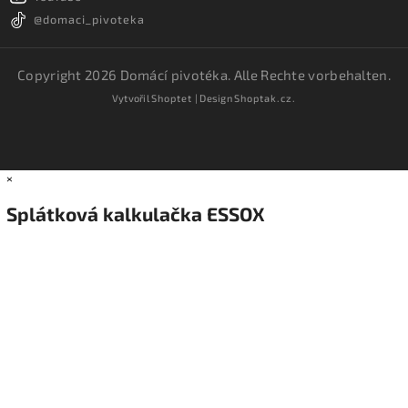
@domaci_pivoteka
Copyright 2026
Domácí pivotéka
. Alle Rechte vorbehalten.
Vytvořil
Shoptet
| Design
Shoptak.cz.
×
Splátková kalkulačka ESSOX