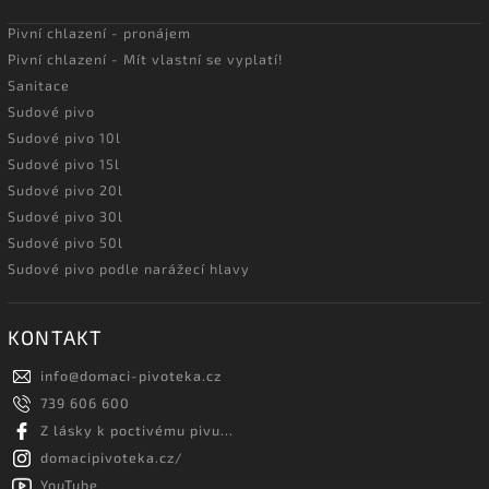
Pivní chlazení - pronájem
Pivní chlazení - Mít vlastní se vyplatí!
Sanitace
Sudové pivo
Sudové pivo 10l
Sudové pivo 15l
Sudové pivo 20l
Sudové pivo 30l
Sudové pivo 50l
Sudové pivo podle narážecí hlavy
KONTAKT
info
@
domaci-pivoteka.cz
739 606 600
Z lásky k poctivému pivu...
domacipivoteka.cz/
YouTube