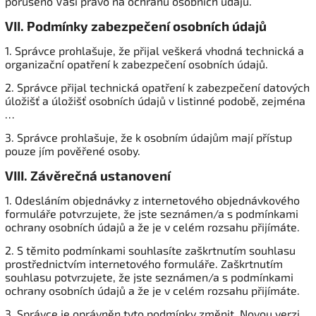
porušeno Vaší právo na ochranu osobních údajů.
VII.
Podmínky zabezpečení osobních údajů
1. Správce prohlašuje, že přijal veškerá vhodná technická a
organizační opatření k zabezpečení osobních údajů.
2. Správce přijal technická opatření k zabezpečení datových
úložišť a úložišť osobních údajů v listinné podobě, zejména
…
3. Správce prohlašuje, že k osobním údajům mají přístup
pouze jím pověřené osoby.
VIII.
Závěrečná ustanovení
1. Odesláním objednávky z internetového objednávkového
formuláře potvrzujete, že jste seznámen/a s podmínkami
ochrany osobních údajů a že je v celém rozsahu přijímáte.
2. S těmito podmínkami souhlasíte zaškrtnutím souhlasu
prostřednictvím internetového formuláře. Zaškrtnutím
souhlasu potvrzujete, že jste seznámen/a s podmínkami
ochrany osobních údajů a že je v celém rozsahu přijímáte.
3. Správce je oprávněn tyto podmínky změnit. Novou verzi