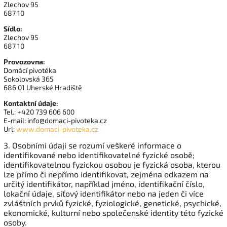
Zlechov 95
687 10
Sídlo:
Zlechov 95
687 10
Provozovna:
Domácí pivotéka
Sokolovská 365
686 01 Uherské Hradiště
Kontaktní údaje:
Tel.: +420 739 606 600
E-mail: info@domaci-pivoteka.cz
Url:
www.domaci-pivoteka.cz
3. Osobními údaji se rozumí veškeré informace o
identifikované nebo identifikovatelné fyzické osobě;
identifikovatelnou fyzickou osobou je fyzická osoba, kterou
lze přímo či nepřímo identifikovat, zejména odkazem na
určitý identifikátor, například jméno, identifikační číslo,
lokační údaje, síťový identifikátor nebo na jeden či více
zvláštních prvků fyzické, fyziologické, genetické, psychické,
ekonomické, kulturní nebo společenské identity této fyzické
osoby.