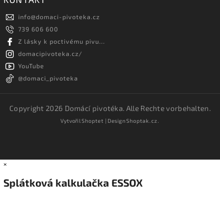
info
@
domaci-pivoteka.cz
739 606 600
Z lásky k poctivému pivu...
domacipivoteka.cz/
YouTube
@domaci_pivoteka
Copyright 2026
Domácí pivotéka
. Alle Rechte vorbehalten.
Vytvořil
Shoptet
| Design
Shoptak.cz.
×
Splátková kalkulačka ESSOX