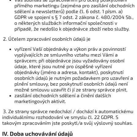
přímého marketingu (zejména pro zasílání obchodních
sdělení a newsletterů) podle čl. 6 odst. 1 písm. a)
GDPR ve spojení s § 7 odst. 2 zákona č. 480/2004 Sb.,
o některých službách informační společnosti v
případě, že nedošlo k objednávce zboží nebo služby.
2. Účelem zpracování osobních údajů je
vyřízení Vaší objednávky a výkon práv a povinností
vyplývajících ze smluvního vztahu mezi Vámi a
správcem; při objednávce jsou vyžadovány osobní
údaje, které jsou nutné pro úspěšné vyřízení
objednávky (jméno a adresa, kontakt), poskytnutí
osobních údajů je nutným požadavkem pro uzavření a
plnění smlouvy, bez poskytnutí osobních údajů není
možné smlouvu uzavřít či jí ze strany správce plnit,
zasílání obchodních sdělení a činění dalších
marketingových aktivit.
3. Ze strany správce nedochází / dochází k automatickému
individuálnímu rozhodování ve smyslu čl. 22 GDPR. S
takovým zpracováním jste poskytl/a svůj výslovný souhlas.
IV.
Doba uchovávání údajů