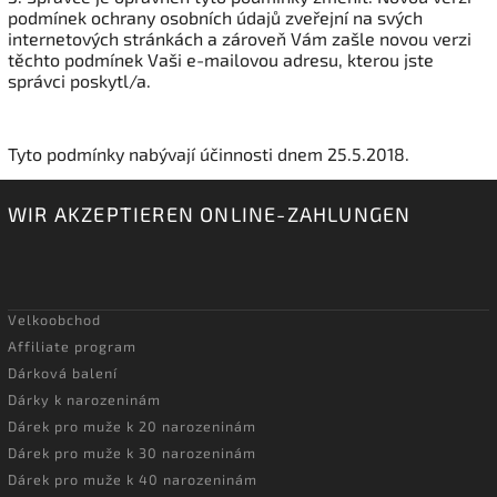
podmínek ochrany osobních údajů zveřejní na svých
internetových stránkách a zároveň Vám zašle novou verzi
těchto podmínek Vaši e-mailovou adresu, kterou jste
správci poskytl/a.
Tyto podmínky nabývají účinnosti dnem 25.5.2018.
WIR AKZEPTIEREN ONLINE-ZAHLUNGEN
Velkoobchod
Affiliate program
Dárková balení
Dárky k narozeninám
Dárek pro muže k 20 narozeninám
Dárek pro muže k 30 narozeninám
Dárek pro muže k 40 narozeninám