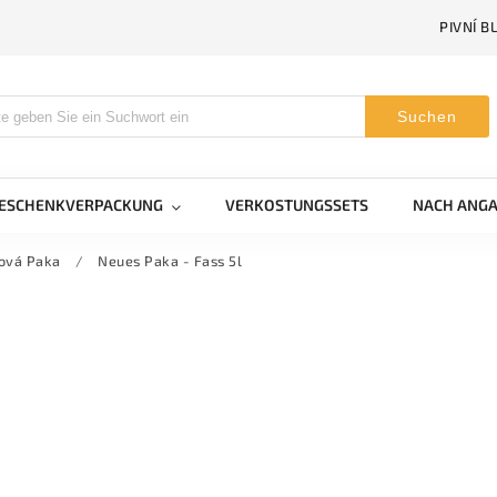
PIVNÍ B
Suchen
GESCHENKVERPACKUNG
VERKOSTUNGSSETS
NACH ANGA
ová Paka
/
Neues Paka - Fass 5l