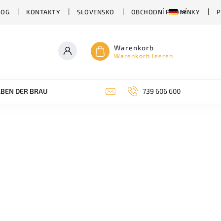
LOG
KONTAKTY
SLOVENSKO
OBCHODNÍ PODMÍNKY
P
Warenkorb
Warenkorb leeren
BEN DER BRAUEREI
ABHÄNGIG VON DER BIERSORTE
739 606 600