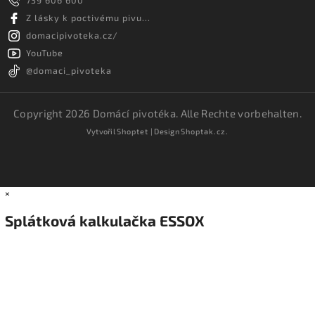
739 606 600
Z lásky k poctivému pivu...
domacipivoteka.cz/
YouTube
@domaci_pivoteka
Copyright 2026
Domácí pivotéka
. Alle Rechte vorbehalten.
Vytvořil
Shoptet
| Design
Shoptak.cz.
×
Splátková kalkulačka ESSOX