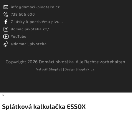
info
@
domaci-pivoteka.cz
739 606 600
Z lásky k poctivému pivu...
domacipivoteka.cz/
YouTube
@domaci_pivoteka
Copyright 2026
Domácí pivotéka
. Alle Rechte vorbehalten.
Vytvořil
Shoptet
| Design
Shoptak.cz.
×
Splátková kalkulačka ESSOX