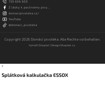
739 606 600
Z lásky k poctivému pivu...
domacipivoteka.cz/
YouTube
@domaci_pivoteka
Copyright 2026
Domácí pivotéka
. Alle Rechte vorbehalten.
Vytvořil
Shoptet
| Design
Shoptak.cz.
×
Splátková kalkulačka ESSOX