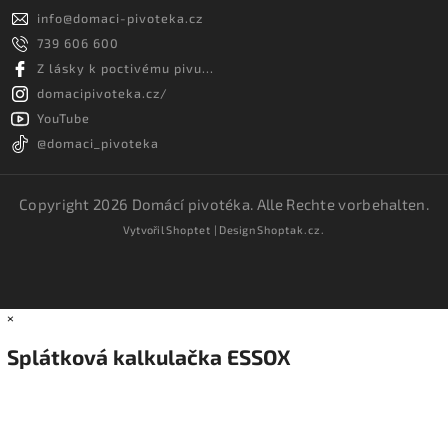
info
@
domaci-pivoteka.cz
739 606 600
Z lásky k poctivému pivu...
domacipivoteka.cz/
YouTube
@domaci_pivoteka
Copyright 2026
Domácí pivotéka
. Alle Rechte vorbehalten.
Vytvořil
Shoptet
| Design
Shoptak.cz.
×
Splátková kalkulačka ESSOX