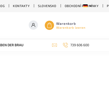
LOG
KONTAKTY
SLOVENSKO
OBCHODNÍ PODMÍNKY
P
Warenkorb
Warenkorb leeren
BEN DER BRAUEREI
ABHÄNGIG VON DER BIERSORTE
739 606 600