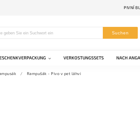
PIVNÍ B
Suchen
GESCHENKVERPACKUNG
VERKOSTUNGSSETS
NACH ANGA
Rampusák
/
Rampušák - Pivo v pet láhvi