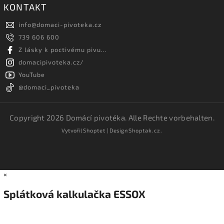
KONTAKT
info
@
domaci-pivoteka.cz
739 606 600
Z lásky k poctivému pivu...
domacipivoteka.cz/
YouTube
@domaci_pivoteka
Copyright 2026
Domácí pivotéka
. Alle Rechte vorbehalten.
Vytvořil
Shoptet
| Design
Shoptak.cz.
×
Splátková kalkulačka ESSOX