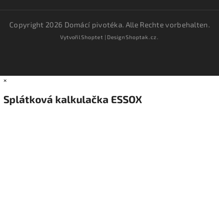
Copyright 2026
Domácí pivotéka
. Alle Rechte vorbehalten.
Vytvořil
Shoptet
| Design
Shoptak.cz.
×
Splátková kalkulačka ESSOX