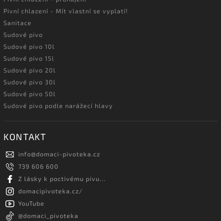
Pivní chlazení - Mít vlastní se vyplatí!
Sanitace
Sudové pivo
Sudové pivo 10l
Sudové pivo 15l
Sudové pivo 20l
Sudové pivo 30l
Sudové pivo 50l
Sudové pivo podle narážecí hlavy
KONTAKT
info
@
domaci-pivoteka.cz
739 606 600
Z lásky k poctivému pivu...
domacipivoteka.cz/
YouTube
@domaci_pivoteka