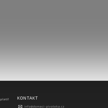
KONTAKT
platí!
info
@
domaci-pivoteka.cz