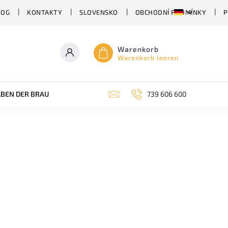
LOG
KONTAKTY
SLOVENSKO
OBCHODNÍ PODMÍNKY
P
Warenkorb
Warenkorb leeren
BEN DER BRAUEREI
ABHÄNGIG VON DER BIERSORTE
739 606 600