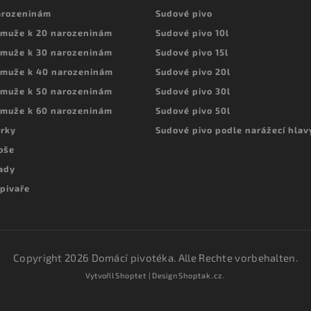
arozeninám
Sudové pivo
 muže k 20 narozeninám
Sudové pivo 10l
 muže k 30 narozeninám
Sudové pivo 15l
 muže k 40 narozeninám
Sudové pivo 20l
 muže k 50 narozeninám
Sudové pivo 30l
 muže k 60 narozeninám
Sudové pivo 50l
árky
Sudové pivo podle narážecí hlav
oše
ady
 pivaře
Copyright 2026
Domácí pivotéka
. Alle Rechte vorbehalten.
Vytvořil
Shoptet
| Design
Shoptak.cz.