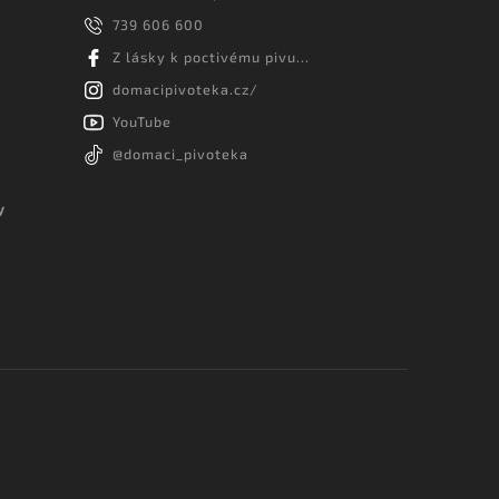
739 606 600
Z lásky k poctivému pivu...
domacipivoteka.cz/
YouTube
@domaci_pivoteka
y