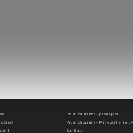
hod
Pivní chlazení - pronájem
program
Pivní chlazení - Mít vlastní se vy
alení
Sanitace