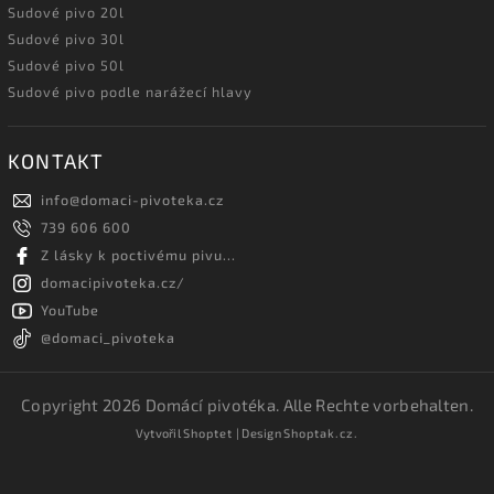
Sudové pivo 20l
Sudové pivo 30l
Sudové pivo 50l
Sudové pivo podle narážecí hlavy
KONTAKT
info
@
domaci-pivoteka.cz
739 606 600
Z lásky k poctivému pivu...
domacipivoteka.cz/
YouTube
@domaci_pivoteka
Copyright 2026
Domácí pivotéka
. Alle Rechte vorbehalten.
Vytvořil
Shoptet
| Design
Shoptak.cz.