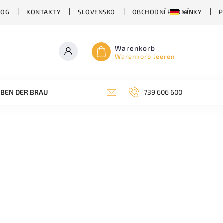
LOG
KONTAKTY
SLOVENSKO
OBCHODNÍ PODMÍNKY
P
Warenkorb
Warenkorb leeren
BEN DER BRAUEREI
ABHÄNGIG VON DER BIERSORTE
739 606 600