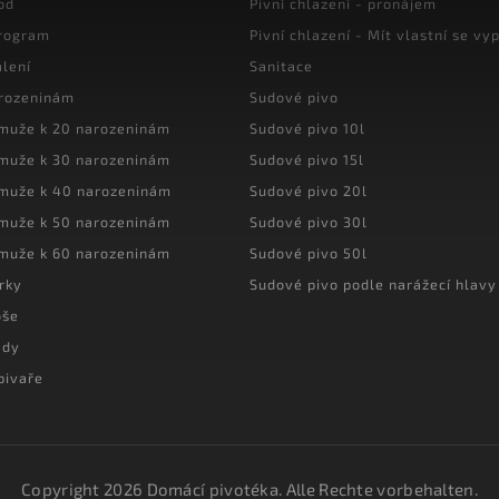
od
Pivní chlazení - pronájem
program
Pivní chlazení - Mít vlastní se vyp
lení
Sanitace
arozeninám
Sudové pivo
 muže k 20 narozeninám
Sudové pivo 10l
 muže k 30 narozeninám
Sudové pivo 15l
 muže k 40 narozeninám
Sudové pivo 20l
 muže k 50 narozeninám
Sudové pivo 30l
 muže k 60 narozeninám
Sudové pivo 50l
rky
Sudové pivo podle narážecí hlavy
oše
ady
pivaře
Copyright 2026
Domácí pivotéka
. Alle Rechte vorbehalten.