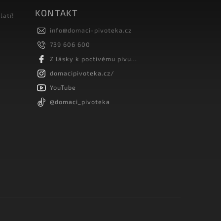
KONTAKT
latí!
info
@
domaci-pivoteka.cz
739 606 600
Z lásky k poctivému pivu...
domacipivoteka.cz/
YouTube
@domaci_pivoteka