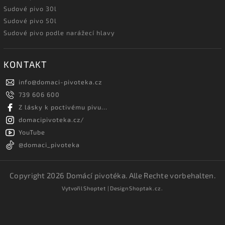
Sudové pivo 30l
Sudové pivo 50l
Sudové pivo podle narážecí hlavy
KONTAKT
info
@
domaci-pivoteka.cz
739 606 600
Z lásky k poctivému pivu...
domacipivoteka.cz/
YouTube
@domaci_pivoteka
Copyright 2026
Domácí pivotéka
. Alle Rechte vorbehalten.
Vytvořil
Shoptet
| Design
Shoptak.cz.