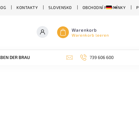
LOG
KONTAKTY
SLOVENSKO
OBCHODNÍ PODMÍNKY
P
Warenkorb
Warenkorb leeren
BEN DER BRAUEREI
ABHÄNGIG VON DER BIERSORTE
739 606 600