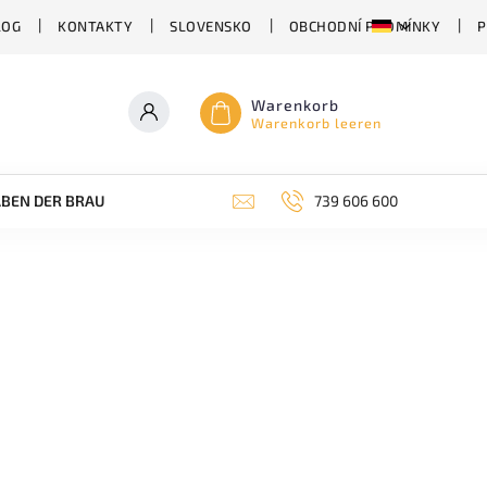
LOG
KONTAKTY
SLOVENSKO
OBCHODNÍ PODMÍNKY
P
Warenkorb
Warenkorb leeren
BEN DER BRAUEREI
ABHÄNGIG VON DER BIERSORTE
739 606 600