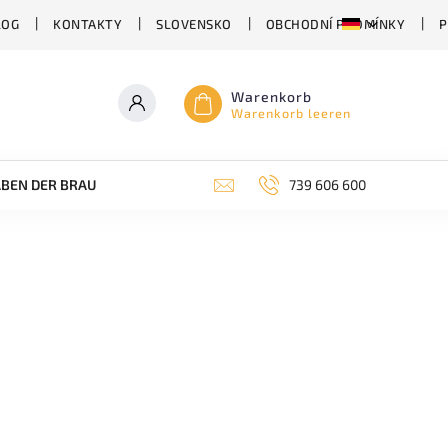
LOG
KONTAKTY
SLOVENSKO
OBCHODNÍ PODMÍNKY
P
Warenkorb
Warenkorb leeren
BEN DER BRAUEREI
ABHÄNGIG VON DER BIERSORTE
739 606 600