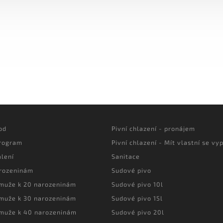
od
Pivní chlazení - pronájem
program
Pivní chlazení - Mít vlastní se vyp
lení
Sanitace
arozeninám
Sudové pivo
 muže k 20 narozeninám
Sudové pivo 10l
 muže k 30 narozeninám
Sudové pivo 15l
 muže k 40 narozeninám
Sudové pivo 20l