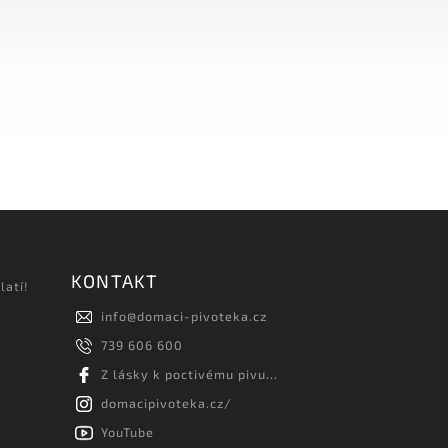
KONTAKT
latí!
info
@
domaci-pivoteka.cz
739 606 600
Z lásky k poctivému pivu...
domacipivoteka.cz/
YouTube