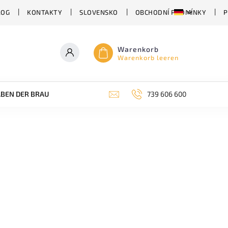
LOG
KONTAKTY
SLOVENSKO
OBCHODNÍ PODMÍNKY
P
Warenkorb
Warenkorb leeren
BEN DER BRAUEREI
ABHÄNGIG VON DER BIERSORTE
739 606 600