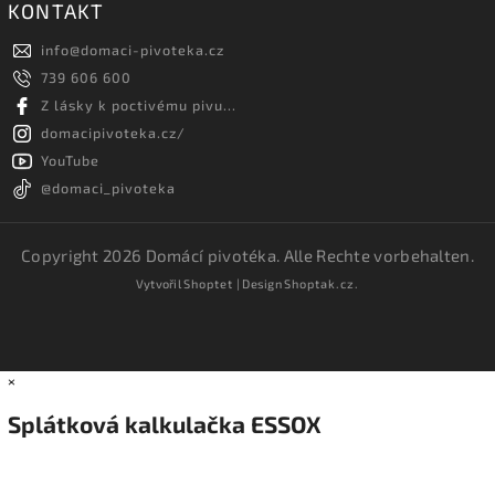
KONTAKT
info
@
domaci-pivoteka.cz
739 606 600
Z lásky k poctivému pivu...
domacipivoteka.cz/
YouTube
@domaci_pivoteka
Copyright 2026
Domácí pivotéka
. Alle Rechte vorbehalten.
Vytvořil
Shoptet
| Design
Shoptak.cz.
×
Splátková kalkulačka ESSOX