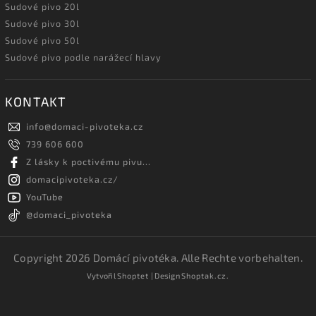
Sudové pivo 20l
Sudové pivo 30l
Sudové pivo 50l
Sudové pivo podle narážecí hlavy
KONTAKT
info
@
domaci-pivoteka.cz
739 606 600
Z lásky k poctivému pivu...
domacipivoteka.cz/
YouTube
@domaci_pivoteka
Copyright 2026
Domácí pivotéka
. Alle Rechte vorbehalten.
Vytvořil
Shoptet
| Design
Shoptak.cz.