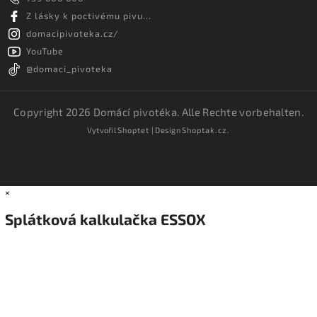
Z lásky k poctivému pivu...
domacipivoteka.cz/
YouTube
@domaci_pivoteka
Copyright 2026
Domácí pivotéka
. Alle Rechte vorbehalten.
Vytvořil
Shoptet
| Design
Shoptak.cz.
×
Splátková kalkulačka ESSOX