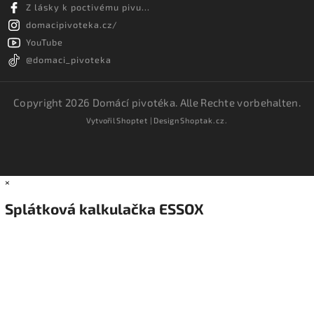
Z lásky k poctivému pivu...
domacipivoteka.cz/
YouTube
@domaci_pivoteka
Copyright 2026
Domácí pivotéka
. Alle Rechte vorbehalten.
Vytvořil
Shoptet
| Design
Shoptak.cz.
×
Splátková kalkulačka ESSOX