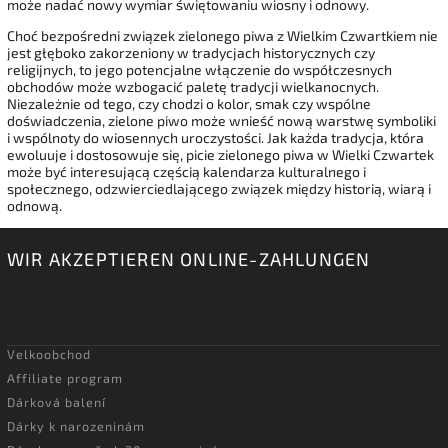
może nadać nowy wymiar świętowaniu wiosny i odnowy.
Choć bezpośredni związek zielonego piwa z Wielkim Czwartkiem nie
jest głęboko zakorzeniony w tradycjach historycznych czy
religijnych, to jego potencjalne włączenie do współczesnych
obchodów może wzbogacić paletę tradycji wielkanocnych.
Niezależnie od tego, czy chodzi o kolor, smak czy wspólne
doświadczenia, zielone piwo może wnieść nową warstwę symboliki
i wspólnoty do wiosennych uroczystości. Jak każda tradycja, która
ewoluuje i dostosowuje się, picie zielonego piwa w Wielki Czwartek
może być interesującą częścią kalendarza kulturalnego i
społecznego, odzwierciedlającego związek między historią, wiarą i
odnową.
WIR AKZEPTIEREN ONLINE-ZAHLUNGEN
Velkoobchod
Affiliate program
Dárková balení
Dárky k narozeninám