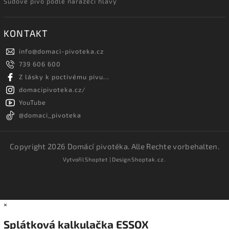
Sudové pivo podle narážecí hlavy
KONTAKT
info
@
domaci-pivoteka.cz
739 606 600
Z lásky k poctivému pivu...
domacipivoteka.cz/
YouTube
@domaci_pivoteka
Copyright 2026
Domácí pivotéka
. Alle Rechte vorbehalten.
Vytvořil
Shoptet
| Design
Shoptak.cz.
×
Splátková kalkulačka ESSOX