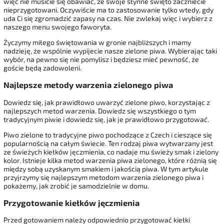
więc nie musicie się obawiać, że swoje słynne święto zaczniecie
nieprzygotowani. Oczywiście ma to zastosowanie tylko wtedy, gdy
uda Ci się zgromadzić zapasy na czas. Nie zwlekaj więc i wybierz z
naszego menu swojego faworyta.
Życzymy miłego świętowania w gronie najbliższych i mamy
nadzieję, że wspólnie wypijecie nasze zielone piwa. Wybierając taki
wybór, na pewno się nie pomylisz i będziesz mieć pewność, że
goście będą zadowoleni.
Najlepsze metody warzenia zielonego piwa
Dowiedz się, jak prawidłowo uwarzyć zielone piwo, korzystając z
najlepszych metod warzenia. Dowiedz się wszystkiego o tym
tradycyjnym piwie i dowiedz się, jak je prawidłowo przygotować.
Piwo zielone to tradycyjne piwo pochodzące z Czech i cieszące się
popularnością na całym świecie. Ten rodzaj piwa wytwarzany jest
ze świeżych kiełków jęczmienia, co nadaje mu świeży smak i zielony
kolor. Istnieje kilka metod warzenia piwa zielonego, które różnią się
między sobą uzyskanym smakiem i jakością piwa. W tym artykule
przyjrzymy się najlepszym metodom warzenia zielonego piwa i
pokażemy, jak zrobić je samodzielnie w domu.
Przygotowanie kiełków jęczmienia
Przed gotowaniem należy odpowiednio przygotować kiełki