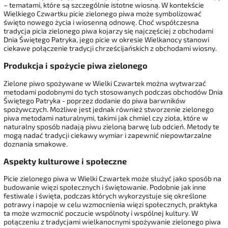
– tematami, które są szczególnie istotne wiosną. W kontekście
Wielkiego Czwartku picie zielonego piwa może symbolizować
święto nowego życia i wiosenną odnowę. Choć współczesna
tradycja picia zielonego piwa kojarzy się najczęściej z obchodami
Dnia Świętego Patryka, jego picie w okresie Wielkanocy stanowi
ciekawe połączenie tradycji chrześcijańskich z obchodami wiosny.
Produkcja i spożycie piwa zielonego
Zielone piwo spożywane w Wielki Czwartek można wytwarzać
metodami podobnymi do tych stosowanych podczas obchodów Dnia
Świętego Patryka - poprzez dodanie do piwa barwników
spożywczych. Możliwe jest jednak również stworzenie zielonego
piwa metodami naturalnymi, takimi jak chmiel czy zioła, które w
naturalny sposób nadają piwu zieloną barwę lub odcień. Metody te
mogą nadać tradycji ciekawy wymiar i zapewnić niepowtarzalne
doznania smakowe.
Aspekty kulturowe i społeczne
Picie zielonego piwa w Wielki Czwartek może służyć jako sposób na
budowanie więzi społecznych i świętowanie. Podobnie jak inne
festiwale i święta, podczas których wykorzystuje się określone
potrawy i napoje w celu wzmocnienia więzi społecznych, praktyka
ta może wzmocnić poczucie wspólnoty i wspólnej kultury. W
połączeniu z tradycjami wielkanocnymi spożywanie zielonego piwa