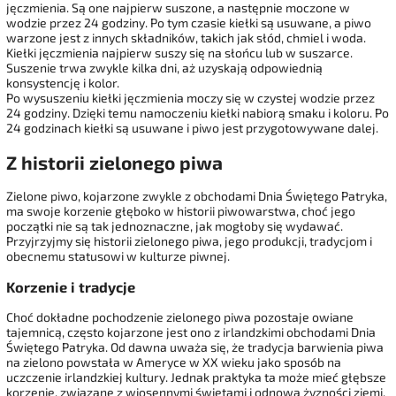
jęczmienia. Są one najpierw suszone, a następnie moczone w
wodzie przez 24 godziny. Po tym czasie kiełki są usuwane, a piwo
warzone jest z innych składników, takich jak słód, chmiel i woda.
Kiełki jęczmienia najpierw suszy się na słońcu lub w suszarce.
Suszenie trwa zwykle kilka dni, aż uzyskają odpowiednią
konsystencję i kolor.
Po wysuszeniu kiełki jęczmienia moczy się w czystej wodzie przez
24 godziny. Dzięki temu namoczeniu kiełki nabiorą smaku i koloru. Po
24 godzinach kiełki są usuwane i piwo jest przygotowywane dalej.
Z historii zielonego piwa
Zielone piwo, kojarzone zwykle z obchodami Dnia Świętego Patryka,
ma swoje korzenie głęboko w historii piwowarstwa, choć jego
początki nie są tak jednoznaczne, jak mogłoby się wydawać.
Przyjrzyjmy się historii zielonego piwa, jego produkcji, tradycjom i
obecnemu statusowi w kulturze piwnej.
Korzenie i tradycje
Choć dokładne pochodzenie zielonego piwa pozostaje owiane
tajemnicą, często kojarzone jest ono z irlandzkimi obchodami Dnia
Świętego Patryka. Od dawna uważa się, że tradycja barwienia piwa
na zielono powstała w Ameryce w XX wieku jako sposób na
uczczenie irlandzkiej kultury. Jednak praktyka ta może mieć głębsze
korzenie, związane z wiosennymi świętami i odnową żyzności ziemi,