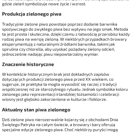
gdzie zieleń symbolizuje nowe życie i wzrost.
Produkcja zielonego piwa
Tradycyjnie zielone piwo powstaje poprzez dodanie barwnika
spożywczego do zwykłego piwa bez wpływu na jego smak. Metoda
ta jest prosta i skuteczna, dzięki czemu z łatwością przerobisz każdy
rodzaj piwa na wersję zieloną. W niektórych przypadkach browary
eksperymentują z naturalnymi źródłami barwnika, takimi jak
spirulina czy chlorella, aby uzyskać pożądany zielony odcień,
jednocześnie nadając piwu niepowtarzalny wymiar.
Znaczenie historyczne
W kontekście historycznym brak jest dokładnych zapisów
dotyczących produkcji zielonego piwa przed XX wiekiem, co
sugeruje, że praktyka ta mogła wywodzić się raczej z tradycji
współczesnej niż ze starożytnego rytuału. Jednak symbolika koloru
zielonego jako reprezentacji irlandzkiej tożsamości i celebracji
wiosny jest głęboko zakorzeniona w kulturze i folklorze.
Aktualny stan piwa zielonego
Dziś zielone piwo nierozerwalnie kojarzy się z obchodami Dnia
Świętego Patryka na całym świecie, a browary i bary oferują
specjalne edycje zielonego piwa. Choć niektórzy puryści mogą