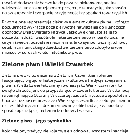
uważać dodawanie barwnika do piwa za niekonwencjonalne,
większość ludzi z entuzjazmem przyjmuje tę tradycję jako sposób
na świętowanie i czerpanie przyjemności ze spotkań towarzyskich.
Piwo zielone reprezentuje ciekawy element kultury piwnej, którego
popularność wykracza poza pierwotne nawiązanie do irlandzkich
obchodów Dnia Świętego Patryka. Jakkolwiek mgliste są jego
początki, radość i wspólnota, jakie zielone piwo wnosi do ludzi na
całym świecie, pozostaje niezmienna. Jako symbol wiosny, odnowy i
celebracji irlandzkiego dziedzictwa, zielone piwo zdobyło swoje
miejsce w sercach wielu miłośników piwa.
Zielone piwo i Wielki Czwartek
Zielone piwo w powiązaniu z Zielonym Czwartkiem oferuje
fascynujący wgląd w historyczne i kulturowe tradycje związane z
piwem. Wielki Czwartek, znany również jako Wielki Czwartek, to
święto chrześcijańskie przypadające w czwartek przed Wielkanocą
i upamiętniające Ostatnią Wieczerzę Jezusa Chrystusa z apostołami.
Chociaż bezpośredni związek Wielkiego Czwartku z zielonym piwem
nie jest historycznie udokumentowany, obie tradycje w podobny
sposób opierają się na temacie odnowy i wiosny.
Zielone piwo i jego symbolika
Kolor zielony tradycyjnie kojarzy się z odnową, wzrostem i nadzieją