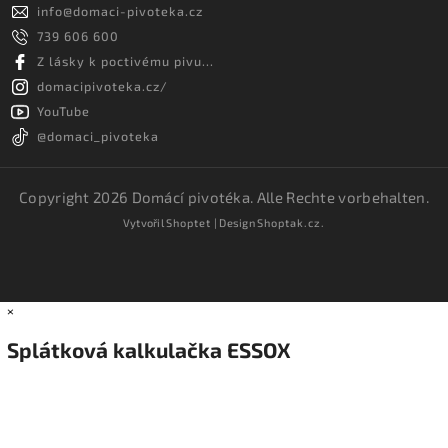
info
@
domaci-pivoteka.cz
739 606 600
Z lásky k poctivému pivu...
domacipivoteka.cz/
YouTube
@domaci_pivoteka
Copyright 2026
Domácí pivotéka
. Alle Rechte vorbehalten.
Vytvořil
Shoptet
| Design
Shoptak.cz.
×
Splátková kalkulačka ESSOX