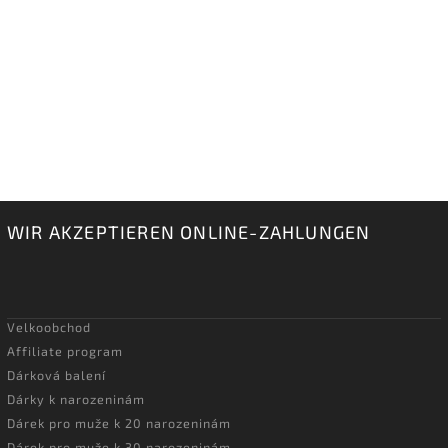
WIR AKZEPTIEREN ONLINE-ZAHLUNGEN
Velkoobchod
Affiliate program
Dárková balení
Dárky k narozeninám
Dárek pro muže k 20 narozeninám
Dárek pro muže k 30 narozeninám