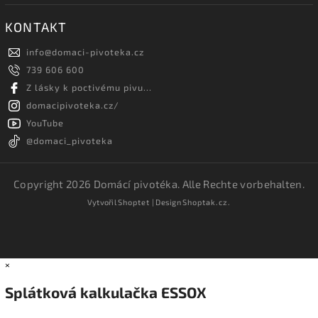
KONTAKT
info
@
domaci-pivoteka.cz
739 606 600
Z lásky k poctivému pivu...
domacipivoteka.cz/
YouTube
@domaci_pivoteka
Copyright 2026
Domácí pivotéka
. Alle Rechte vorbehalten.
Vytvořil
Shoptet
| Design
Shoptak.cz.
×
Splátková kalkulačka ESSOX