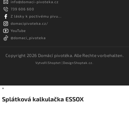
info
@
domaci-pivoteka.cz
739 606 600
Z lásky k poctivému pivu...
domacipivoteka.cz/
YouTube
@domaci_pivoteka
Copyright 2026
Domácí pivotéka
. Alle Rechte vorbehalten.
Vytvořil
Shoptet
| Design
Shoptak.cz.
×
Splátková kalkulačka ESSOX