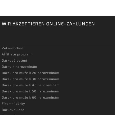
WIR AKZEPTIEREN ONLINE-ZAHLUNGEN
Velkoobchod
Affiliate program
Dárková balení
Dárky k narozeninám
Dárek pro muže k 20 narozeninám
Dárek pro muže k 30 narozeninám
Dárek pro muže k 40 narozeninám
Dárek pro muže k 50 narozeninám
Dárek pro muže k 60 narozeninám
Firemní dárky
Dárkové koše