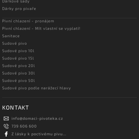
Dárkové sady
Dárky pro pivaře
Pivní chlazení - pronájem
Pivní chlazení - Mít vlastní se vyplatí!
Sanitace
Sudové pivo
Sudové pivo 10l
Sudové pivo 15l
Sudové pivo 20l
Sudové pivo 30l
Sudové pivo 50l
Sudové pivo podle narážecí hlavy
KONTAKT
info
@
domaci-pivoteka.cz
739 606 600
Z lásky k poctivému pivu...