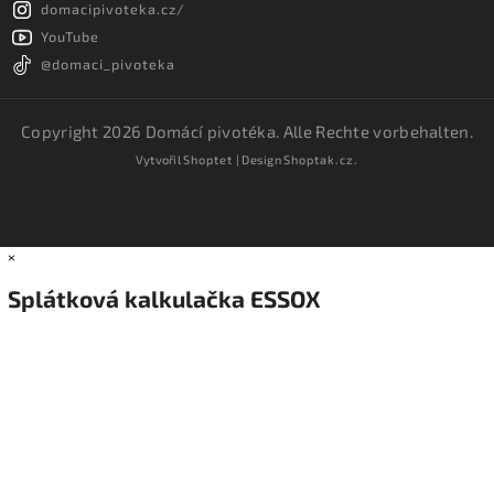
domacipivoteka.cz/
YouTube
@domaci_pivoteka
Copyright 2026
Domácí pivotéka
. Alle Rechte vorbehalten.
Vytvořil
Shoptet
| Design
Shoptak.cz.
×
Splátková kalkulačka ESSOX