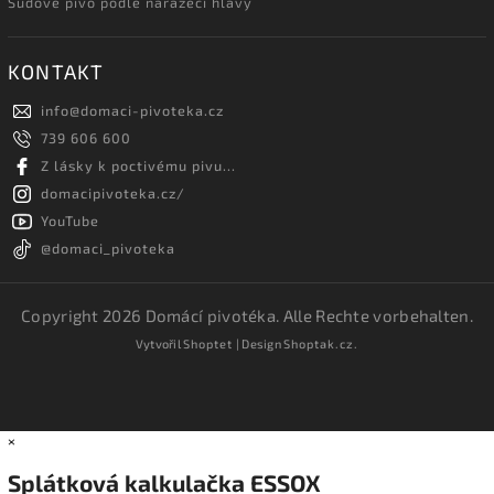
Sudové pivo podle narážecí hlavy
KONTAKT
info
@
domaci-pivoteka.cz
739 606 600
Z lásky k poctivému pivu...
domacipivoteka.cz/
YouTube
@domaci_pivoteka
Copyright 2026
Domácí pivotéka
. Alle Rechte vorbehalten.
Vytvořil
Shoptet
| Design
Shoptak.cz.
×
Splátková kalkulačka ESSOX