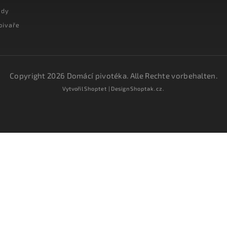
ady
pivaře
Copyright 2026
Domácí pivotéka
. Alle Rechte vorbehalten.
Vytvořil
Shoptet
| Design
Shoptak.cz.