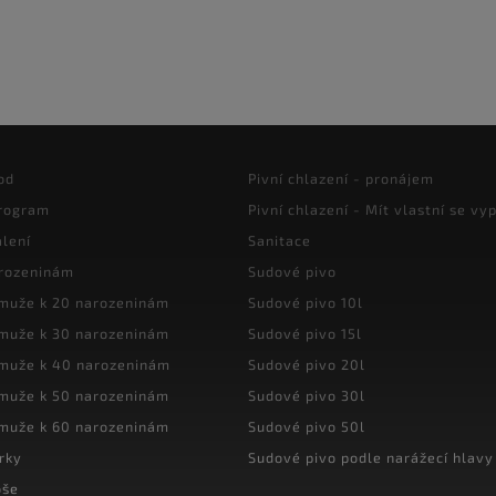
od
Pivní chlazení - pronájem
program
Pivní chlazení - Mít vlastní se vyp
lení
Sanitace
arozeninám
Sudové pivo
 muže k 20 narozeninám
Sudové pivo 10l
 muže k 30 narozeninám
Sudové pivo 15l
 muže k 40 narozeninám
Sudové pivo 20l
 muže k 50 narozeninám
Sudové pivo 30l
 muže k 60 narozeninám
Sudové pivo 50l
rky
Sudové pivo podle narážecí hlavy
oše