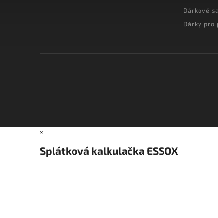
Dárkové s
Dárky pro 
×
Splátková kalkulačka ESSOX