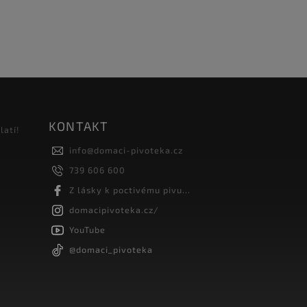
KONTAKT
latí!
info
@
domaci-pivoteka.cz
739 606 600
Z lásky k poctivému pivu...
domacipivoteka.cz/
YouTube
@domaci_pivoteka