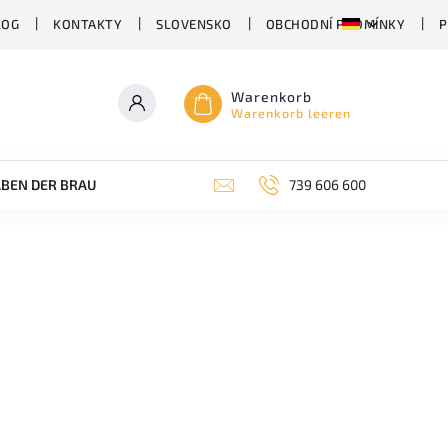
LOG
KONTAKTY
SLOVENSKO
OBCHODNÍ PODMÍNKY
P
Warenkorb
Warenkorb leeren
BEN DER BRAUEREI
ABHÄNGIG VON DER BIERSORTE
739 606 600