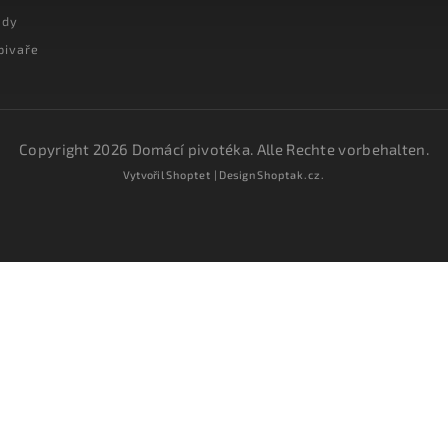
ady
pivaře
Copyright 2026
Domácí pivotéka
. Alle Rechte vorbehalten.
Vytvořil
Shoptet
| Design
Shoptak.cz.