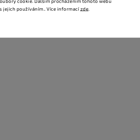
oubory cookie. Dalším procházením tohoto webu
s jejich používáním.. Více informací
zde
.