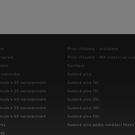
od
Pivní chlazení - pronájem
program
Pivní chlazení - Mít vlastní se vyp
lení
Sanitace
arozeninám
Sudové pivo
 muže k 20 narozeninám
Sudové pivo 10l
 muže k 30 narozeninám
Sudové pivo 15l
 muže k 40 narozeninám
Sudové pivo 20l
 muže k 50 narozeninám
Sudové pivo 30l
 muže k 60 narozeninám
Sudové pivo 50l
rky
Sudové pivo podle narážecí hlavy
oše