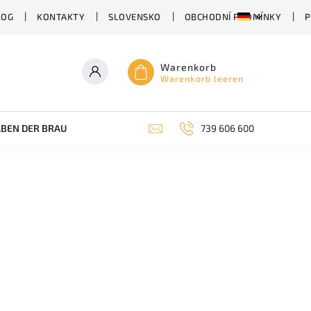
LOG
KONTAKTY
SLOVENSKO
OBCHODNÍ PODMÍNKY
P
Warenkorb
Warenkorb leeren
BEN DER BRAUEREI
ABHÄNGIG VON DER BIERSORTE
739 606 600