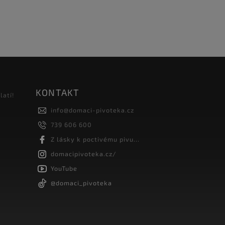
KONTAKT
latí!
info
@
domaci-pivoteka.cz
739 606 600
Z lásky k poctivému pivu...
domacipivoteka.cz/
YouTube
@domaci_pivoteka