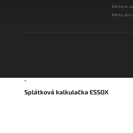
Dárkové s
Dárky pro 
×
Splátková kalkulačka ESSOX