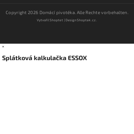
Copyright 2026
Domácí pivotéka
. Alle Rechte vorbehalten.
Vytvořil
Shoptet
| Design
Shoptak.cz.
×
Splátková kalkulačka ESSOX