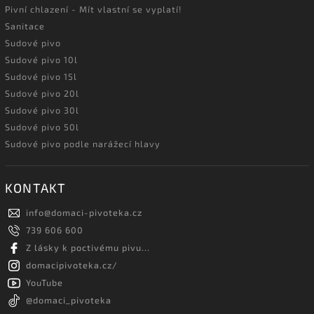
Pivní chlazení - Mít vlastní se vyplatí!
Sanitace
Sudové pivo
Sudové pivo 10l
Sudové pivo 15l
Sudové pivo 20l
Sudové pivo 30l
Sudové pivo 50l
Sudové pivo podle narážecí hlavy
KONTAKT
info
@
domaci-pivoteka.cz
739 606 600
Z lásky k poctivému pivu...
domacipivoteka.cz/
YouTube
@domaci_pivoteka