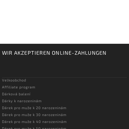
WIR AKZEPTIEREN ONLINE-ZAHLUNGEN
Velkoobchod
Affiliate program
Dárková balení
Dárky k narozeninám
Dárek pro muže k 20 narozeninám
Dárek pro muže k 30 narozeninám
Dárek pro muže k 40 narozeninám
Dárek pro muže k 50 narozeninám