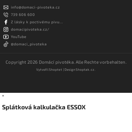
info
@
domaci-pivoteka.cz
739 606 600
Z lásky k poctivému pivu...
domacipivoteka.cz/
YouTube
@domaci_pivoteka
Copyright 2026
Domácí pivotéka
. Alle Rechte vorbehalten.
Vytvořil
Shoptet
| Design
Shoptak.cz.
×
Splátková kalkulačka ESSOX